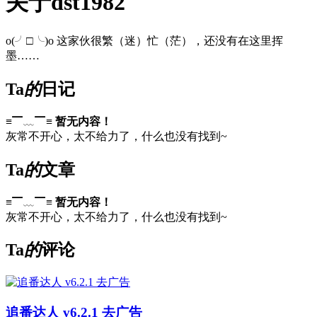
关于dst1982
o(╯□╰)o 这家伙很繁（迷）忙（茫），还没有在这里挥
墨……
Ta
的
日记
≡▔﹏▔≡
暂无内容！
灰常不开心，太不给力了，什么也没有找到~
Ta
的
文章
≡▔﹏▔≡
暂无内容！
灰常不开心，太不给力了，什么也没有找到~
Ta
的
评论
追番达人 v6.2.1 去广告