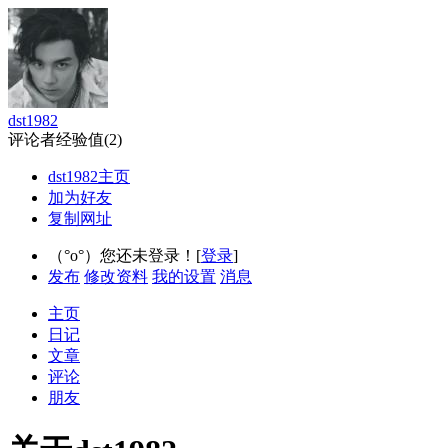
dst1982
评论者
经验值(2)
dst1982主页
加为好友
复制网址
（°ο°）您还未登录！[
登录
]
发布
修改资料
我的设置
消息
主页
日记
文章
评论
朋友