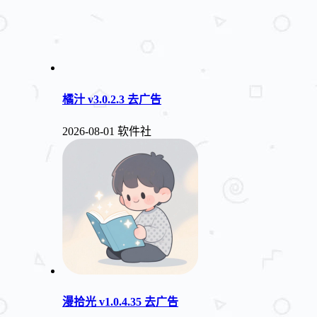
橘汁 v3.0.2.3 去广告
2026-08-01
软件社
漫拾光 v1.0.4.35 去广告