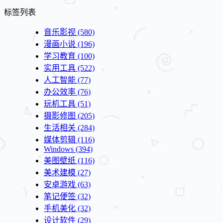
标签列表
音乐影视
(580)
漫画小说
(196)
学习教育
(100)
实用工具
(522)
人工智能
(77)
办公效率
(76)
玩机工具
(51)
摄影修图
(205)
生活相关
(284)
媒体剪辑
(116)
Windows
(394)
美图壁纸
(116)
美术建模
(27)
安卓游戏
(63)
笔记便签
(32)
手机美化
(32)
设计软件
(29)