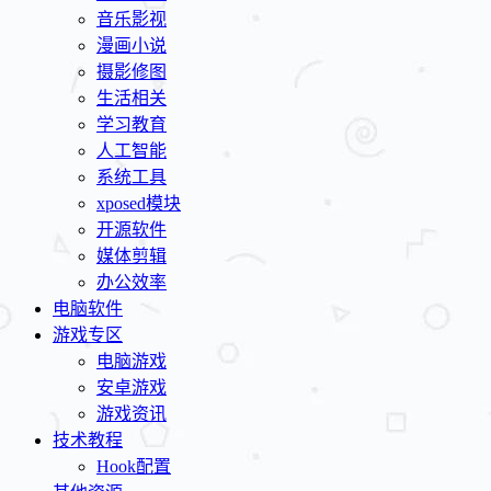
音乐影视
漫画小说
摄影修图
生活相关
学习教育
人工智能
系统工具
xposed模块
开源软件
媒体剪辑
办公效率
电脑软件
游戏专区
电脑游戏
安卓游戏
游戏资讯
技术教程
Hook配置