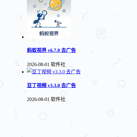
蚂蚁视界 v6.7.0 去广告
2026-08-01
软件社
豆丁视频 v3.3.0 去广告
2026-08-01
软件社