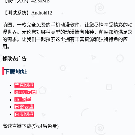
【软件大小】42.50MB
【测试系统】Android12
萌圈，一款完全免费的手机动漫软件，让您尽情享受精彩的动
漫世界。无论您对哪种类型的动漫情有独钟，萌圈都能满足您
的需求。让我们一起探索这个拥有丰富资源和独特特色的应
用。
修改去广告
下载地址
夸克网盘
360AI云盘
UC网盘
迅雷云盘
百度网盘
高速直链下载(登录后免费)