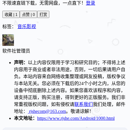
不限速直链下载，无需网盘，一点直下！
登录
收藏 | 1
点赞 | 0
打赏
标签：
音乐影视
软件社
管理员
声明：
以上内容仅限用于学习和研究目的；不得将上述
内容用于商业或者非法用途，否则，一切后果请用户自
负。本站内容来自网络收集整理或网友投稿，版权争议
与本站无关。您必须在下载后的24个小时之内，从您的
设备中彻底删除上述内容。如果您喜欢该程序和内容，
请支持正版，购买注册，得到更好的正版服务。我们非
常重视版权问题，如有侵权请
联系我们
我们处理，邮件
地址：
rjshecom@163.com
。敬请谅解！
本文地址：
https://www.rjshe.com/Android/1000.html