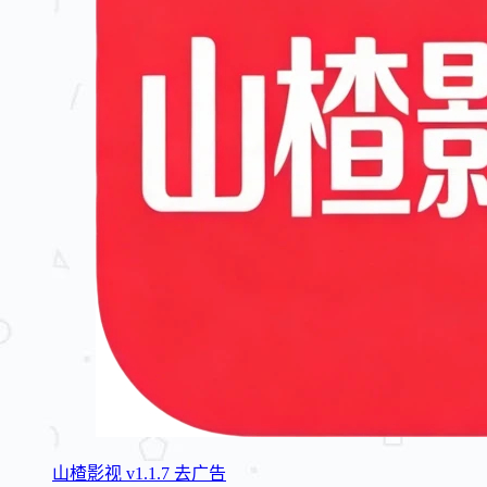
山楂影视 v1.1.7 去广告