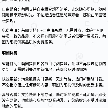
自由组合：萌圈支持自由组合观看清单，让您随心所欲，随时
随地畅享观影时光。不论是追番还是随意观看，都能在萌圈轻
松实现。
免费高清：萌圈支持1080P高清画质，无需付费，体验与VIP
会员一致的品质。不必担心画质不清晰或者需要付费观看，萌
圈为您提供高品质的免费服务。
萌圈优势
智能订阅：萌圈提供知名节目订阅提醒，让您不再错过精彩的
更新。无需时刻关注更新情况，萌圈会及时通知您。
快速更新：海量数据实时更新，无需等待，热门新番随时看。
不必担心错过任何精彩内容，萌圈为您提供及时的更新服务。
离线观看：支持快速下载存储，随时随地观看不耗流量。即使
没有网络，也能随心所欲地观看动漫，让您的娱乐不受时间和
地点的限制。