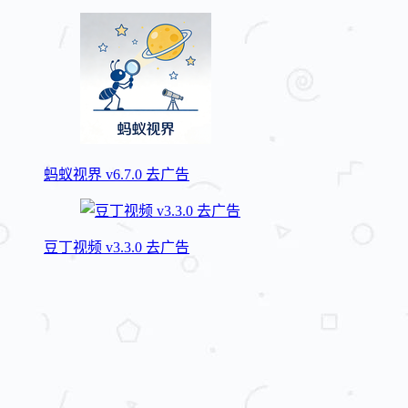
蚂蚁视界 v6.7.0 去广告
豆丁视频 v3.3.0 去广告