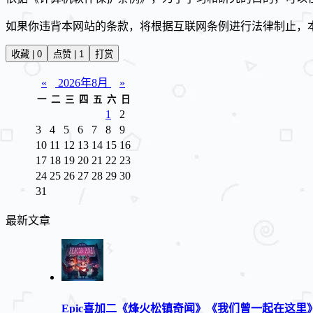
如果你违背本网站的条款，将根据互联网条例进行法律制止，
收藏 | 0
点赞 | 1
打赏
«
2026年8月
»
一
二
三
四
五
六
日
1
2
3
4
5
6
7
8
9
10
11
12
13
14
15
16
17
18
19
20
21
22
23
24
25
26
27
28
29
30
31
最新文章
Epic喜加二《烽火松镇奇闻》《我们曾一起在这里