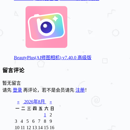
BeautyPlus(AI修图相机) v7.40.0 高级版
留言评论
暂无留言
请先
登录
再评论，若不是会员请先
注册
！
«
2026年8月
»
一
二
三
四
五
六
日
1
2
3
4
5
6
7
8
9
10
11
12
13
14
15
16