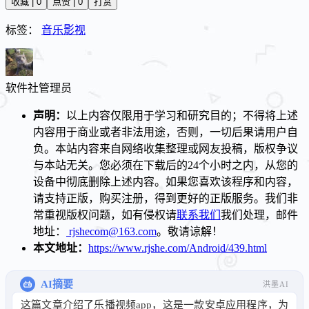
收藏 | 0
点赞 | 0
打赏
标签：
音乐影视
软件社
管理员
声明：
以上内容仅限用于学习和研究目的；不得将上述
内容用于商业或者非法用途，否则，一切后果请用户自
负。本站内容来自网络收集整理或网友投稿，版权争议
与本站无关。您必须在下载后的24个小时之内，从您的
设备中彻底删除上述内容。如果您喜欢该程序和内容，
请支持正版，购买注册，得到更好的正版服务。我们非
常重视版权问题，如有侵权请
联系我们
我们处理，邮件
地址：
rjshecom@163.com
。敬请谅解！
本文地址：
https://www.rjshe.com/Android/439.html
AI摘要
洪墨AI
这篇文章介绍了乐播视频app，这是一款安卓应用程序，为