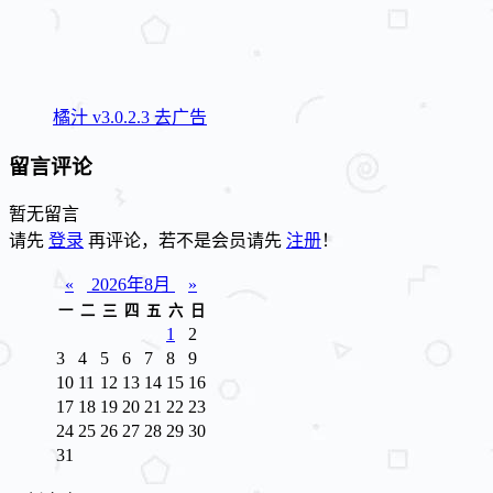
橘汁 v3.0.2.3 去广告
留言评论
暂无留言
请先
登录
再评论，若不是会员请先
注册
！
«
2026年8月
»
一
二
三
四
五
六
日
1
2
3
4
5
6
7
8
9
10
11
12
13
14
15
16
17
18
19
20
21
22
23
24
25
26
27
28
29
30
31