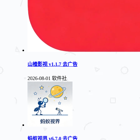
山楂影视 v1.1.7 去广告
2026-08-01
软件社
蚂蚁视界 v6.7.0 去广告