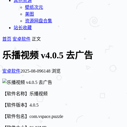
其他资源
壁纸次元
美图
资源网盘合集
站长收藏
首页
安卓软件
正文
乐播视频 v4.0.5 去广告
安卓软件
2025-08-09
6148 浏览
【软件名称】乐播视频
【软件版本】4.0.5
【软件包名】com.vspace.puzzle