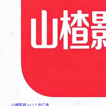
山楂影视 v1.1.7 去广告