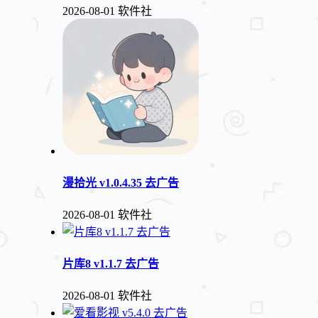
2026-08-01
软件社
漫拾光 v1.0.4.35 去广告
2026-08-01
软件社
片库8 v1.1.7 去广告
2026-08-01
软件社