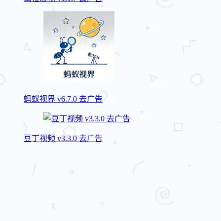
蚂蚁视界 v6.7.0 去广告
豆丁视频 v3.3.0 去广告