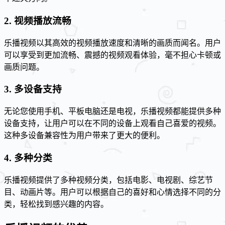
2. 视频播放流畅
乐播视频以其高效的视频播放速度和清晰的画质而闻名。用户
可以享受到更加流畅、震撼的视频观看体验，毫不担心卡顿或
画质问题。
3. 多设备支持
无论您使用手机、平板电脑还是电视，乐播视频都能提供多种
设备支持，让用户可以在不同的设备上观看自己喜爱的视频。
这种多设备兼容性为用户带来了更大的便利。
4. 多种分类
乐播视频提供了多种视频分类，包括电影、电视剧、综艺节
目、动画片等。用户可以根据自己的喜好和心情选择不同的分
类，轻松找到感兴趣的内容。