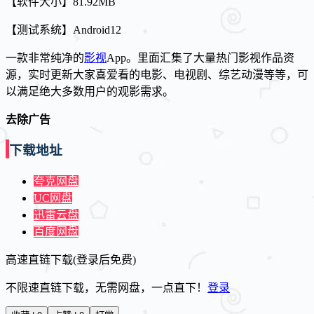
【软件大小】81.92MB
【测试系统】Android12
一款非常纯净的
影视
App。里面汇集了大量热门影视作品资
源，实时更新大家喜爱看的电影、电视剧、综艺动漫等等，可
以满足绝大多数用户的观影需求。
去除广告
下载地址
夸克网盘
UC网盘
迅雷云盘
百度网盘
高速直链下载(登录后免费)
不限速直链下载，无需网盘，一点直下！
登录