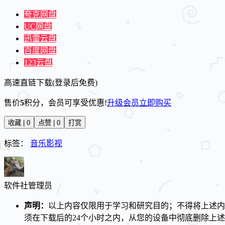
夸克网盘
UC网盘
迅雷云盘
百度网盘
123云盘
高速直链下载(登录后免费)
售价
5
积分
，会员可享受优惠!
升级会员
立即购买
收藏 | 0
点赞 | 0
打赏
标签：
音乐影视
软件社
管理员
声明：
以上内容仅限用于学习和研究目的；不得将上述内
须在下载后的24个小时之内，从您的设备中彻底删除上