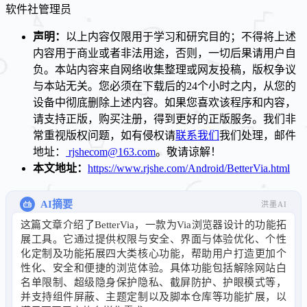
软件社
管理员
声明：
以上内容仅限用于学习和研究目的；不得将上述
内容用于商业或者非法用途，否则，一切后果请用户自
负。本站内容来自网络收集整理或网友投稿，版权争议
与本站无关。您必须在下载后的24个小时之内，从您的
设备中彻底删除上述内容。如果您喜欢该程序和内容，
请支持正版，购买注册，得到更好的正版服务。我们非
常重视版权问题，如有侵权请
联系我们
我们处理，邮件
地址：
rjshecom@163.com
。敬请谅解！
本文地址：
https://www.rjshe.com/Android/BetterVia.html
AI摘要
洪墨AI
这篇文章介绍了BetterVia，一款为Via浏览器设计的功能拓
展工具。它通过提供权限与安全、界面与体验优化、个性
化定制及功能拓展四大类核心功能，帮助用户打造更加个
性化、安全和便捷的浏览体验。具体功能包括解除网站白
名单限制、超级隐身保护隐私、截屏防护、护眼模式等，
并支持组件屏蔽、主题定制以及脚本仓库等功能扩展，以