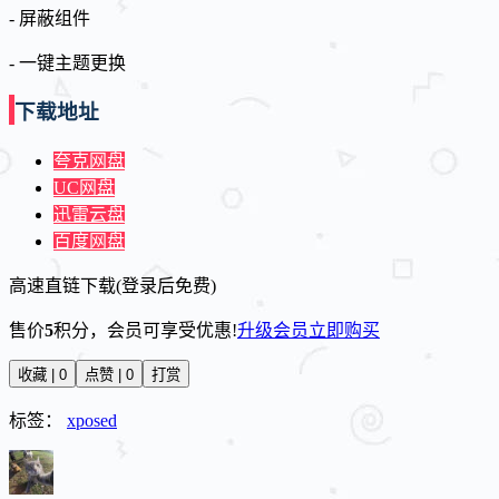
- 屏蔽组件
- 一键主题更换
下载地址
夸克网盘
UC网盘
迅雷云盘
百度网盘
高速直链下载(登录后免费)
售价
5
积分
，会员可享受优惠!
升级会员
立即购买
收藏 | 0
点赞 | 0
打赏
标签：
xposed