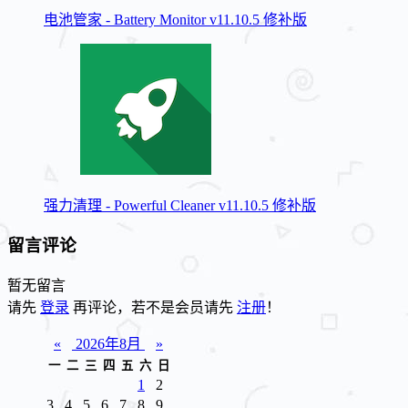
电池管家 - Battery Monitor v11.10.5 修补版
强力清理 - Powerful Cleaner v11.10.5 修补版
留言评论
暂无留言
请先
登录
再评论，若不是会员请先
注册
！
«
2026年8月
»
一
二
三
四
五
六
日
1
2
3
4
5
6
7
8
9