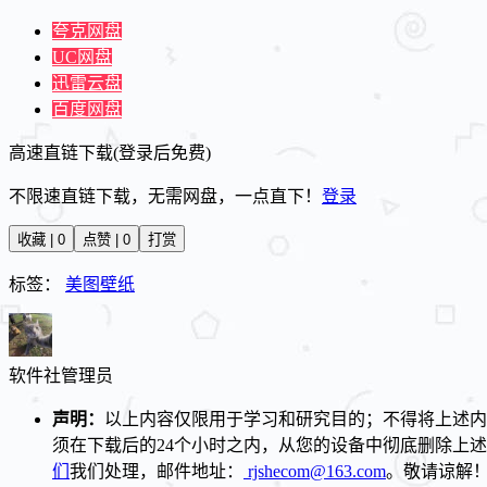
夸克网盘
UC网盘
迅雷云盘
百度网盘
高速直链下载(登录后免费)
不限速直链下载，无需网盘，一点直下！
登录
收藏 | 0
点赞 | 0
打赏
标签：
美图壁纸
软件社
管理员
声明：
以上内容仅限用于学习和研究目的；不得将上述内
须在下载后的24个小时之内，从您的设备中彻底删除上
们
我们处理，邮件地址：
rjshecom@163.com
。敬请谅解