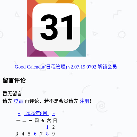
Good Calendar(日程管理) v2.07.19.0702 解锁会员
留言评论
暂无留言
请先
登录
再评论，若不是会员请先
注册
！
«
2026年8月
»
一
二
三
四
五
六
日
1
2
3
4
5
6
7
8
9