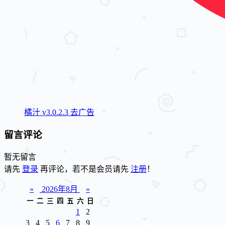
橘汁 v3.0.2.3 去广告
留言评论
暂无留言
请先
登录
再评论，若不是会员请先
注册
！
«
2026年8月
»
一
二
三
四
五
六
日
1
2
3
4
5
6
7
8
9