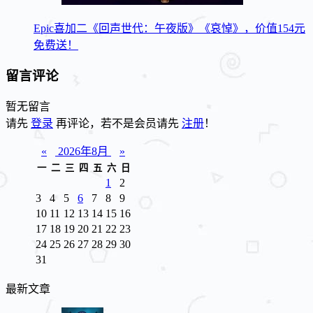
Epic喜加二《回声世代：午夜版》《哀悼》，价值154元
免费送！
留言评论
暂无留言
请先
登录
再评论，若不是会员请先
注册
！
«
2026年8月
»
一
二
三
四
五
六
日
1
2
3
4
5
6
7
8
9
10
11
12
13
14
15
16
17
18
19
20
21
22
23
24
25
26
27
28
29
30
31
最新文章