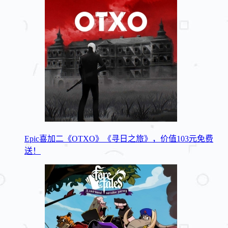
Epic喜加二《OTXO》《寻日之旅》，价值103元免费
送！