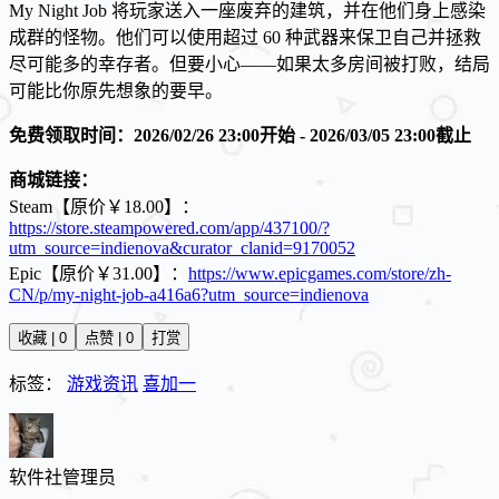
My Night Job 将玩家送入一座废弃的建筑，并在他们身上感染
成群的怪物。他们可以使用超过 60 种武器来保卫自己并拯救
尽可能多的幸存者。但要小心——如果太多房间被打败，结局
可能比你原先想象的要早。
免费领取时间：2026/02/26 23:00开始 - 2026/03/05 23:00截止
商城链接：
Steam【原价￥18.00】：
https://store.steampowered.com/app/437100/?
utm_source=indienova&curator_clanid=9170052
Epic【原价￥31.00】：
https://www.epicgames.com/store/zh-
CN/p/my-night-job-a416a6?utm_source=indienova
收藏 | 0
点赞 | 0
打赏
标签：
游戏资讯
喜加一
软件社
管理员