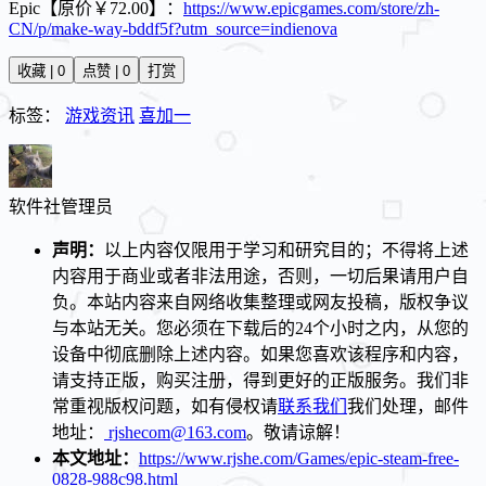
Epic【原价￥72.00】：
https://www.epicgames.com/store/zh-
CN/p/make-way-bddf5f?utm_source=indienova
收藏 | 0
点赞 | 0
打赏
标签：
游戏资讯
喜加一
软件社
管理员
声明：
以上内容仅限用于学习和研究目的；不得将上述
内容用于商业或者非法用途，否则，一切后果请用户自
负。本站内容来自网络收集整理或网友投稿，版权争议
与本站无关。您必须在下载后的24个小时之内，从您的
设备中彻底删除上述内容。如果您喜欢该程序和内容，
请支持正版，购买注册，得到更好的正版服务。我们非
常重视版权问题，如有侵权请
联系我们
我们处理，邮件
地址：
rjshecom@163.com
。敬请谅解！
本文地址：
https://www.rjshe.com/Games/epic-steam-free-
0828-988c98.html