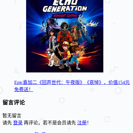
Epic喜加二《回声世代：午夜版》《哀悼》，价值154元
免费送！
留言评论
暂无留言
请先
登录
再评论，若不是会员请先
注册
！