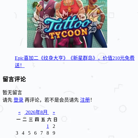
Epic喜加二《纹身大亨》《新星群岛》，价值210元免费
送！
留言评论
暂无留言
请先
登录
再评论，若不是会员请先
注册
！
«
2026年8月
»
一
二
三
四
五
六
日
1
2
3
4
5
6
7
8
9