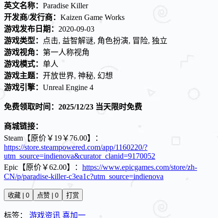
英文名称：
Paradise Killer
开发商/发行商：
Kaizen Game Works
游戏发布日期：
2020-09-03
游戏类型：
点击, 益智解谜, 角色扮演, 冒险, 独立
游戏视角：
第一人称视角
游戏模式：
单人
游戏主题：
开放世界, 神秘, 幻想
游戏引擎：
Unreal Engine 4
免费领取时间：2025/12/23 当天限时免费
商城链接：
Steam【原价￥19￥76.00】：
https://store.steampowered.com/app/1160220/?
utm_source=indienova&curator_clanid=9170052
Epic【原价￥62.00】：
https://www.epicgames.com/store/zh-
CN/p/paradise-killer-c3ea1c?utm_source=indienova
收藏 | 0
点赞 | 0
打赏
标签：
游戏资讯
喜加一