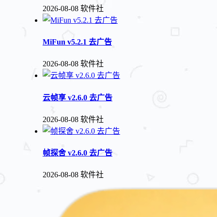
2026-08-08
软件社
MiFun v5.2.1 去广告
2026-08-08
软件社
云帧享 v2.6.0 去广告
2026-08-08
软件社
帧探舍 v2.6.0 去广告
2026-08-08
软件社