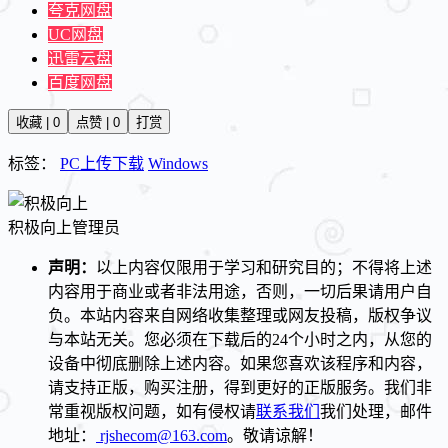
夸克网盘
UC网盘
迅雷云盘
百度网盘
收藏 | 0
点赞 | 0
打赏
标签：
PC上传下载
Windows
积极向上
管理员
声明：
以上内容仅限用于学习和研究目的；不得将上述
内容用于商业或者非法用途，否则，一切后果请用户自
负。本站内容来自网络收集整理或网友投稿，版权争议
与本站无关。您必须在下载后的24个小时之内，从您的
设备中彻底删除上述内容。如果您喜欢该程序和内容，
请支持正版，购买注册，得到更好的正版服务。我们非
常重视版权问题，如有侵权请
联系我们
我们处理，邮件
地址：
rjshecom@163.com
。敬请谅解！