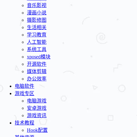
音乐影视
漫画小说
摄影修图
生活相关
学习教育
人工智能
系统工具
xposed模块
开源软件
媒体剪辑
办公效率
电脑软件
游戏专区
电脑游戏
安卓游戏
游戏资讯
技术教程
Hook配置