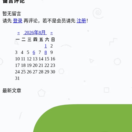
留言评论
暂无留言
请先
登录
再评论，若不是会员请先
注册
！
«
2026年8月
»
一
二
三
四
五
六
日
1
2
3
4
5
6
7
8
9
10
11
12
13
14
15
16
17
18
19
20
21
22
23
24
25
26
27
28
29
30
31
最新文章