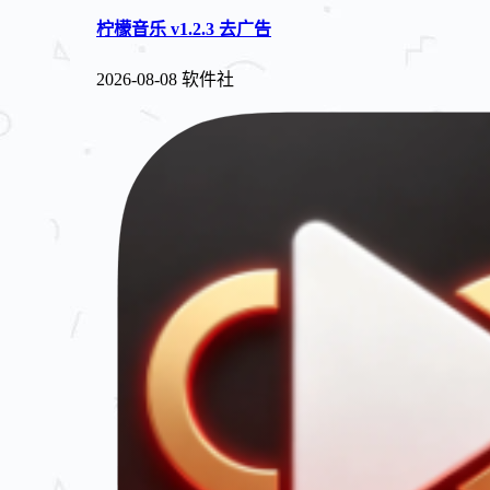
柠檬音乐 v1.2.3 去广告
2026-08-08
软件社