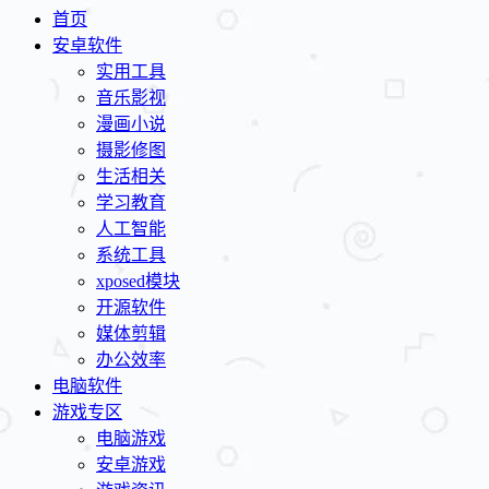
首页
安卓软件
实用工具
音乐影视
漫画小说
摄影修图
生活相关
学习教育
人工智能
系统工具
xposed模块
开源软件
媒体剪辑
办公效率
电脑软件
游戏专区
电脑游戏
安卓游戏