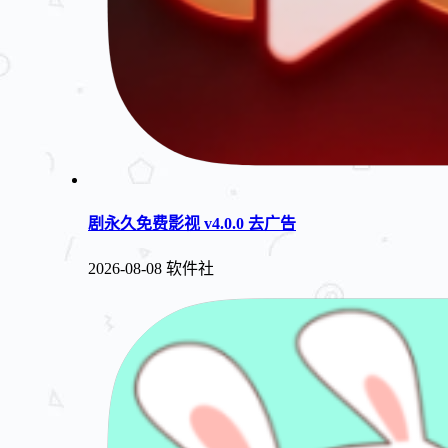
剧永久免费影视 v4.0.0 去广告
2026-08-08
软件社