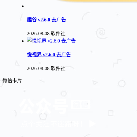
趣谷 v2.6.0 去广告
2026-08-08
软件社
悦视界 v2.6.0 去广告
2026-08-08
软件社
微信卡片