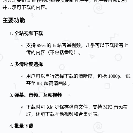
时只需要把 B 站视频的链接复制到程序中，程序会自动识别
并显示可下载的内容。
主要功能
全站视频下载
支持 99% 的 B 站普通视频，几乎可以下载所有上
传的内容（不包括番剧）。
多清晰度选择
用户可以自行选择下载的清晰度，包括 1080p、4K
甚至 8K 超高清画质。
弹幕、音频、互动视频
下载时可以同步保存弹幕文件，支持 MP3 音频提
取，还能下载互动视频和合集列表。
批量下载