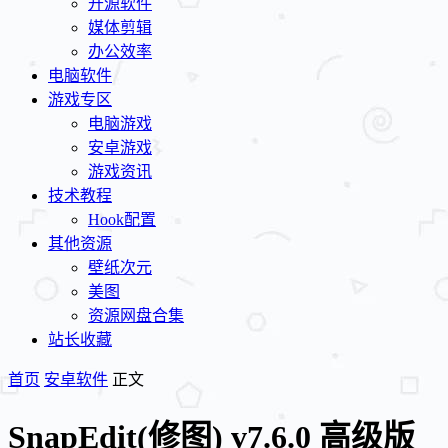
开源软件
媒体剪辑
办公效率
电脑软件
游戏专区
电脑游戏
安卓游戏
游戏资讯
技术教程
Hook配置
其他资源
壁纸次元
美图
资源网盘合集
站长收藏
首页
安卓软件
正文
SnapEdit(修图) v7.6.0 高级版