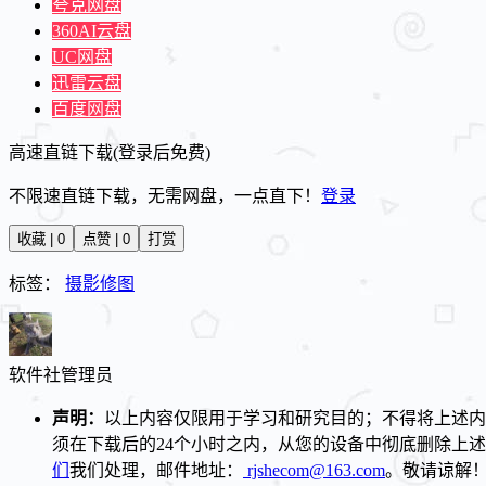
夸克网盘
360AI云盘
UC网盘
迅雷云盘
百度网盘
高速直链下载(登录后免费)
不限速直链下载，无需网盘，一点直下！
登录
收藏 | 0
点赞 | 0
打赏
标签：
摄影修图
软件社
管理员
声明：
以上内容仅限用于学习和研究目的；不得将上述内
须在下载后的24个小时之内，从您的设备中彻底删除上
们
我们处理，邮件地址：
rjshecom@163.com
。敬请谅解