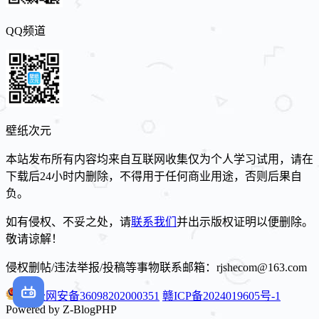
QQ频道
壁纸次元
本站发布所有内容均来自互联网收集仅为个人学习试用，请在
下载后24小时内删除，不得用于任何商业用途，否则后果自
负。
如有侵权、不妥之处，请
联系我们
并出示版权证明以便删除。
敬请谅解！
侵权删帖/违法举报/投稿等事物联系邮箱：rjshecom@163.com
赣公网安备36098202000351
赣ICP备2024019605号-1
Powered by Z-BlogPHP