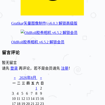
Grafika(矢量图像制作) v6.0.3 解锁高级版
OldRoll胶卷相机 v6.5.2 解锁会员
留言评论
暂无留言
请先
登录
再评论，若不是会员请先
注册
！
«
2026年8月
»
一
二
三
四
五
六
日
1
2
3
4
5
6
7
8
9
10
11
12
13
14
15
16
17
18
19
20
21
22
23