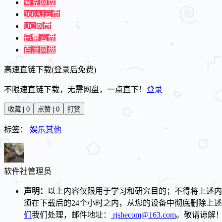
夸克网盘
360AI云盘
UC网盘
迅雷云盘
百度网盘
高速直链下载(登录后免费)
不限速直链下载，无需网盘，一点直下！
登录
收藏 | 0
点赞 | 0
打赏
标签：
娱乐其他
软件社
管理员
声明：
以上内容仅限用于学习和研究目的；不得将上述内
须在下载后的24个小时之内，从您的设备中彻底删除上
们
我们处理，邮件地址：
rjshecom@163.com
。敬请谅解