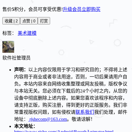
售价
5
积分
，会员可享受优惠!
升级会员
立即购买
收藏 | 2
点赞 | 0
打赏
标签：
美术建模
软件社
管理员
声明：
以上内容仅限用于学习和研究目的；不得将上述
内容用于商业或者非法用途，否则，一切后果请用户自
负。本站内容来自网络收集整理或网友投稿，版权争议
与本站无关。您必须在下载后的24个小时之内，从您的
设备中彻底删除上述内容。如果您喜欢该程序和内容，
请支持正版，购买注册，得到更好的正版服务。我们非
常重视版权问题，如有侵权请
联系我们
我们处理，邮件
地址：
rjshecom@163.com
。敬请谅解！
本文地址：
https://www.rjshe.com/Android/RoughAnimator.html