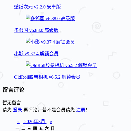
壁纸次元 v2.2.0 安卓版
多邻国 v6.88.0 高级版
小影 v9.37.4 解锁会员
OldRoll胶卷相机 v6.5.2 解锁会员
留言评论
暂无留言
请先
登录
再评论，若不是会员请先
注册
！
«
2026年8月
»
一
二
三
四
五
六
日