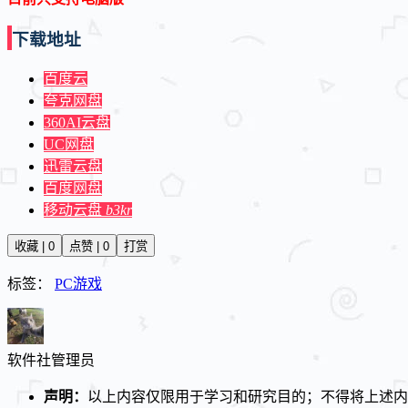
下载地址
百度云
夸克网盘
360AI云盘
UC网盘
迅雷云盘
百度网盘
移动云盘
b3kr
收藏 | 0
点赞 | 0
打赏
标签：
PC游戏
软件社
管理员
声明：
以上内容仅限用于学习和研究目的；不得将上述内