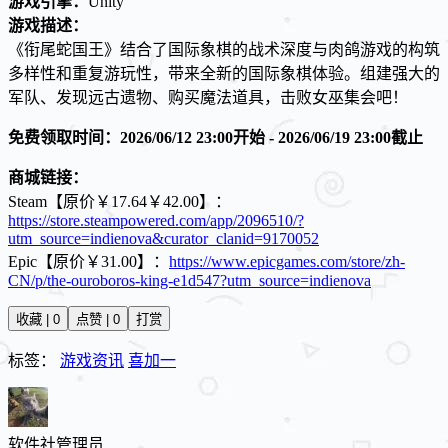
游戏引擎：
Unity
游戏描述：
《衔尾蛇国王》结合了国际象棋的战术深度与肉鸽游戏的构筑
多样性和重复游玩性，带来全新的国际象棋体验。组建强大的
军队、发现远古遗物、购买魔法道具，击败女巫集会吧！
免费领取时间：2026/06/12 23:00开始 - 2026/06/19 23:00截止
商城链接：
Steam【原价￥17.64￥42.00】：
https://store.steampowered.com/app/2096510/?
utm_source=indienova&curator_clanid=9170052
Epic【原价￥31.00】：
https://www.epicgames.com/store/zh-
CN/p/the-ouroboros-king-e1d547?utm_source=indienova
收藏 | 0
点赞 | 0
打赏
标签：
游戏资讯
喜加一
软件社
管理员