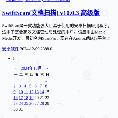
SwiftScan(文档扫描) v10.0.3 高级版
SwiftScan是一款功能强大且易于使用的安卓扫描应用程序，
适用于需要高效文档管理与处理的用户。该应用由Maple
Media开发，最初名为ScanPro，现在在Android和iOS平台上...
安卓软件
2024-12-09
2388
0
1
«
2024年12月
»
一
二
三
四
五
六
日
1
2
3
4
5
6
7
8
9
10
11
12
13
14
15
16
17
18
19
20
21
22
23
24
25
26
27
28
29
30
31