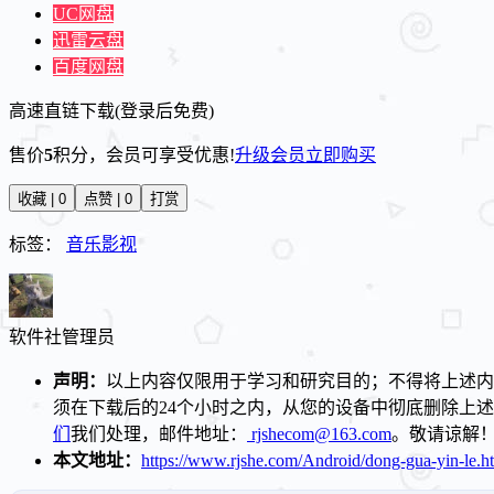
UC网盘
迅雷云盘
百度网盘
高速直链下载(登录后免费)
售价
5
积分
，会员可享受优惠!
升级会员
立即购买
收藏 | 0
点赞 | 0
打赏
标签：
音乐影视
软件社
管理员
声明：
以上内容仅限用于学习和研究目的；不得将上述内
须在下载后的24个小时之内，从您的设备中彻底删除上
们
我们处理，邮件地址：
rjshecom@163.com
。敬请谅解
本文地址：
https://www.rjshe.com/Android/dong-gua-yin-le.h