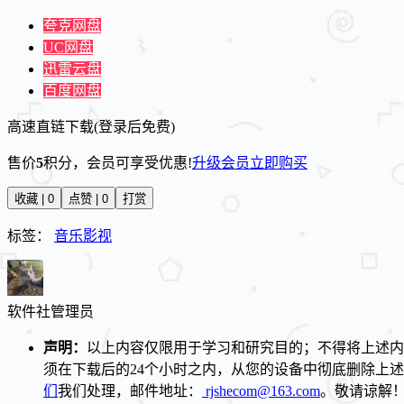
夸克网盘
UC网盘
迅雷云盘
百度网盘
高速直链下载(登录后免费)
售价
5
积分
，会员可享受优惠!
升级会员
立即购买
收藏 | 0
点赞 | 0
打赏
标签：
音乐影视
软件社
管理员
声明：
以上内容仅限用于学习和研究目的；不得将上述内
须在下载后的24个小时之内，从您的设备中彻底删除上
们
我们处理，邮件地址：
rjshecom@163.com
。敬请谅解