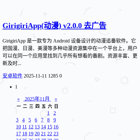
GirigiriApp(动漫) v2.0.0 去广告
GirigiriApp 是一款专为 Android 设备设计的动漫追番软件。它
把国漫、日漫、美漫等多种动漫资源集中在一个平台上，用户
可以在同一个应用里找到几乎所有想看的番剧。资源丰富、更
新及时...
安卓软件
2025-11-11
1285
0
1
«
2025年11月
»
一
二
三
四
五
六
日
1
2
3
4
5
6
7
8
9
10
11
12
13
14
15
16
17
18
19
20
21
22
23