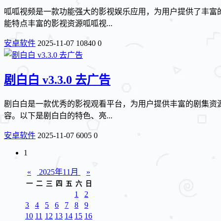
呱呱视频是一款功能强大的影视娱乐应用，为用户提供了丰富
能特点丰富的影视资源呱呱视...
安卓软件
2025-11-07
10840
0
剧白白 v3.3.0 去广告
剧白白是一款优秀的影视观看平台，为用户提供丰富的剧集资
容。以下是剧白白的特色、亮...
安卓软件
2025-11-07
6005
0
1
«
2025年11月
»
一
二
三
四
五
六
日
1
2
3
4
5
6
7
8
9
10
11
12
13
14
15
16