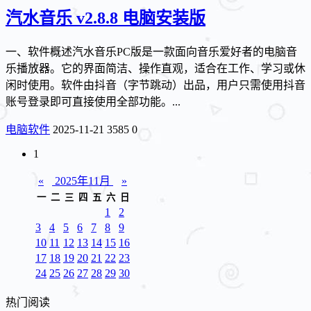
汽水音乐 v2.8.8 电脑安装版
一、软件概述汽水音乐PC版是一款面向音乐爱好者的电脑音
乐播放器。它的界面简洁、操作直观，适合在工作、学习或休
闲时使用。软件由抖音（字节跳动）出品，用户只需使用抖音
账号登录即可直接使用全部功能。...
电脑软件
2025-11-21
3585
0
1
«
2025年11月
»
一
二
三
四
五
六
日
1
2
3
4
5
6
7
8
9
10
11
12
13
14
15
16
17
18
19
20
21
22
23
24
25
26
27
28
29
30
热门阅读